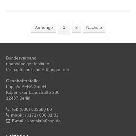
Vorherige
1
2
Nächste
Bundesverband
unabhängiger Institute
für bautechnische Prüfungen e.V.
Geschäftsstelle:
bup c/o PEBA GmbH
Köpenicker Landstraße 280
12437 Berlin
Tel:
(030) 639580 80
mobil:
(0171) 830 91 82
E-mail:
kontakt[at]bup.de