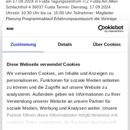
am 17.09.2024 in Fulda Tagungszentrum ITZ Fulda Am Alten
Schlachthof 4 36037 Fulda Termin: Dienstag, 17.09.2024
Uhrzeit: 10:30 Uhr bis ca. 15:00 Uhr Teilnehmer: Mitglieder
Planung Programmablauf Erfahrungsaustausch die Vorträge
und Bilder der Veranstaltung finden Sie hier Ein erfolgreicher
Erfahrungsaustausch für unsere bup Mitglieder! Am
Erfahrungsaustausch am 17.09.2024 nahmen 25 Mitglieder teil.
Die Vorträge waren sehr interessant und haben zur Diskussion
Zustimmung
Details
Über Cookies
und auch zum Nachdenken angeregt. PDF der Vorträge werden
für Sie im Intranet unter Fachvorträger / für Mitglieder abgelegt.
Es wurde im Anschluss betont, dass an dieser Form des
Diese Webseite verwendet Cookies
Austausches festgehalten werden soll. Der nächste
Erfahrungsaustausch ist am 17.09.2025 in Fulda geplant.
Wir verwenden Cookies, um Inhalte und Anzeigen zu
personalisieren, Funktionen für soziale Medien anbieten
zu können und die Zugriffe auf unsere Website zu
2024 MITGLIEDERVERSAMMLUNG
analysieren. Außerdem geben wir Informationen zu Ihrer
Verwendung unserer Website an unsere Partner für
Nächste Mitgliederversammlung Am 11.04.2024 von 11:00 Uhr
soziale Medien, Werbung und Analysen weiter. Unsere
bis ca. 16:00 Uhr Am 12.04.2024 von 9:00 Uhr bis ca. 12:00 Uhr
Anschließend Mittagsimbiss und Besichtigung der Prüfstelle IBQ
Partner führen diese Informationen möglicherweise mit
– Institut für Baustoff-Qualitätssicherung GmbH in Fellbach
weiteren Daten zusammen, die Sie ihnen bereitgestellt
Veranstaltungsort: Best Western Plus Hotel Tainer Straße 9
haben oder die sie im Rahmen Ihrer Nutzung der Dienste