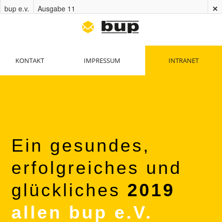
bup e.v.
Ausgabe 11
✕